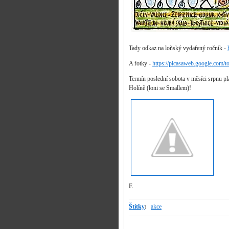
Tady odkaz na loňský vydařený ročník -
A fotky -
https://picasaweb.google.com/
Termín poslední sobota v měsíci srpnu pl
Holíně (loni se Smallem)!
F.
Štítky
:
akce