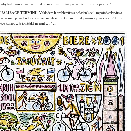
aby bylo jasno ! ;-) .. a už teď se moc těším ... tak pamatujte už brzy pojedeme !
-> AKTUALIZACE TERMÍNU
: Vzhledem k problémům s pořadatelství - nepořadatelstvím a
ho ročníku jehož budoucnost visí na vlásku se termín už teď posouvá jako v roce 2001 na
co konalo .. je to nějaké nejasné .. :-( ...