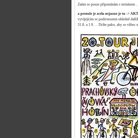
Zatím se pouze připomínám s termínem ... 
a protože je zcela nejasno je tu 
vyvíjejícím se podivnostem ohledně další
31.8. a 1.9. ... Držte palce, aby se vůbec ně