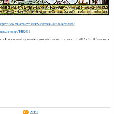
https://www.fantomasovo.cz/news/vyrocni-tour-de-biere-xxx-/
tomas.barton.tpc/TdB2011
atí a kdo je opravdový závodník jako já tak začíná už v pátek 31.8.2012 v 16:00 časovkou v
ZPĚT