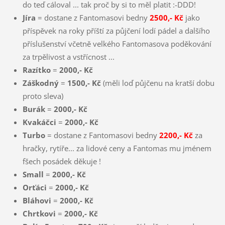
do teď cáloval ... tak proč by si to měl platit :-DDD!
Jíra
= dostane z Fantomasovi bedny
2500,- Kč
jako
příspěvek na roky příští za půjčení lodí pádel a dalšího
příslušenství včetně velkého Fantomasova poděkování
za trpělivost a vstřícnost ...
Razítko
=
2000,- Kč
Záškodný
=
1500,- Kč
(měli loď půjčenu na kratší dobu
proto sleva)
Burák
=
2000,- Kč
Kvakáčci
=
2000,- Kč
Turbo
= dostane z Fantomasovi bedny
2200,- Kč
za
hračky, rytíře... za lidové ceny a Fantomas mu jménem
fšech posádek děkuje !
Small
=
2000,- Kč
Orťáci
=
2000,- Kč
Bláhovi
=
2000,- Kč
Chrtkovi
=
2000,- Kč