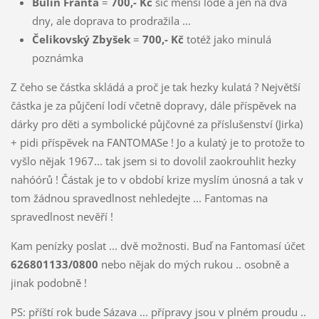
Bulín Franta
=
700,- Kč
sic menší lodě a jen na dva
dny, ale doprava to prodražila ...
Čelikovský Zbyšek
=
700,- Kč
totéž jako minulá
poznámka
Z čeho se částka skládá a proč je tak hezky kulatá ? Největší
částka je za půjčení lodí včetně dopravy, dále příspěvek na
dárky pro děti a symbolické půjčovné za příslušenství (Jirka)
+ pidi příspěvek na FANTOMASe ! Jo a kulatý je to protože to
vyšlo nějak 1967... tak jsem si to dovolil zaokrouhlit hezky
nahóórů ! Částak je to v období krize myslím únosná a tak v
tom žádnou spravedlnost nehledejte ... Fantomas na
spravedlnost nevěří !
Kam penízky poslat ... dvě možnosti. Buď na Fantomasí účet
626801133/0800
nebo nějak do mých rukou .. osobně a
jinak podobně !
PS: příští rok bude Sázava ... přípravy jsou v plném proudu ..