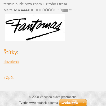
termín bude brzo znám + z toho i trasa ...
Mějte se a AAAAHHHHHÓÓÓÓÓÓÓJJJJJJ !!!
Štítky
:
dovolená
« Zpět
© 2008 Všechna práva prozrazena.
Tvorba www stránek zdarma