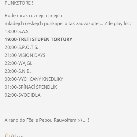
PUNKSTORE !
Bude mrak ruznejch jinejch
mladejch českejch punkapel a tak zauvažujte ... Zde play list:
18:00-S.A.S.
19:00-TŘETÍ STUPEŇ TORTURY
20:00-S.P.O.T.S.
21:00-VISION DAYS
22:00-WAJGL
23:00-S.N.B.
00:00-VYCHCANÝ KNEDLIKY
01:00-SPÍNACÍ ŠPENDLÍK
02:00-SVODIDLA
A ráno do Fčel s Pepou Rauvolfem ;-) ... !
Štítky
: