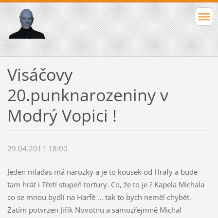
Visáčovy
20.punknarozeniny v
Modrý Vopici !
29.04.2011 18:00
Jeden mlaďas má narozky a je to kousek od Hrafy a bude
tam hrát i Třetí stupeň tortury. Co, že to je ? Kapela Michala
co se mnou bydlí na Harfě ... tak to bych neměl chybět.
Zatím potvrzen Jiřík Novotnu a samozřejmně Michal