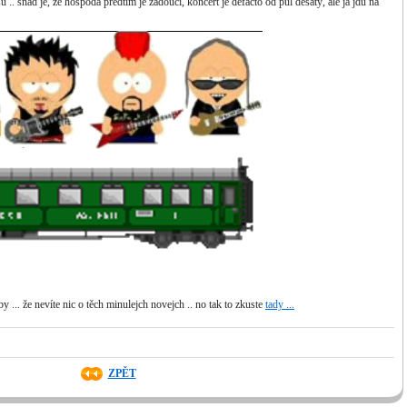
u .. snad je, že hospoda předtím je žádoucí, koncert je defacto od půl desátý, ale já jdu na
 ... že nevíte nic o těch minulejch novejch .. no tak to zkuste
tady ...
ZPĚT