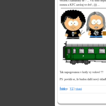
večírek s kamarády ne ? ... Víc toho nepíš
osmou a KFC zavíraj ve dvě ;-))) ...
Tak napogovanou v kotly vy volové !!!
PS: povídá se, že budou další nový skladby
Štítky
:
VZ
|
visaci