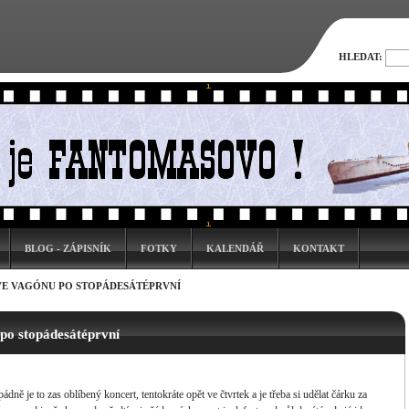
HLEDAT:
BLOG - ZÁPISNÍK
FOTKY
KALENDÁŘ
KONTAKT
VE VAGÓNU PO STOPÁDESÁTÉPRVNÍ
po stopádesátéprvní
ádně je to zas oblíbený koncert, tentokráte opět ve čtvrtek a je třeba si udělat čárku za