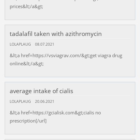
prices&lt;/a&gt;
tadalafil taken with azithromycin
LOLAPLAUG
08.07.2021
&lt;a href=https://vsviagrav.com/&gt;get viagra drug
online&lt;/a&gt;
average intake of cialis
LOLAPLAUG
20.06.2021
&lt;a href=https://gcialisk.com&gt;cialis no
prescription[/url]