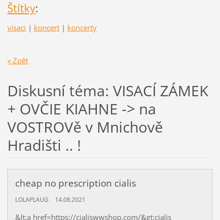
Štítky
:
visaci
|
koncert
|
koncerty
« Zpět
Diskusní téma: VISACÍ ZÁMEK
+ OVČIE KIAHNE -> na
VOSTROVě v Mnichově
Hradišti .. !
cheap no prescription cialis
LOLAPLAUG
14.08.2021
&lt;a href=https://cialiswwshop.com/&gt;cialis