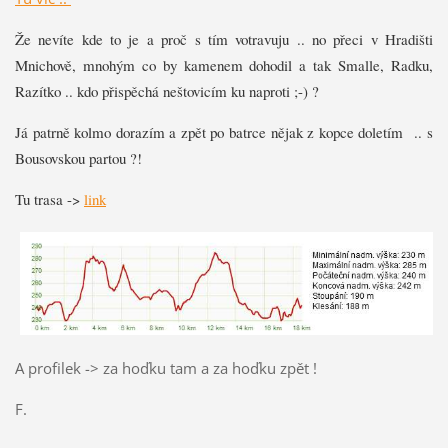
Že nevíte kde to je a proč s tím votravuju .. no přeci v Hradišti
Mnichově, mnohým co by kamenem dohodil a tak Smalle, Radku,
Razítko .. kdo přispěchá neštovicím ku naproti ;-) ?
Já patrně kolmo dorazím a zpět po batrce nějak z kopce doletím
.. s
Bousovskou partou ?!
Tu trasa ->
link
A profilek -> za hoďku tam a za hoďku zpět !
F.