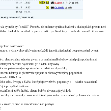
a tak by měla být "snažší". Protože, ale budeme využívat bydlení v chaloupkách prosím není
třeba. Jinak dobrou náladu a punk v duši .. ;-). Na dotazy co se bude na cestě dít, stylově
apříklad následovně:
no si vybrat vyhovující variantu (každý jsme jiná jedinečná neopakovatelná bytost..
ých chat a chalup zejména pivem a ostatními nealkoholickými nápoji a pochutinami,
vatelnými nočními bojovkami při hledání ubytovny
 s neopakovatelnými sportovními a turistickými prožitky
 hudební nástroje či přehrávače spojené se sborovými zpěvy pogodníků
v osamění KRNAPu
 našeho státu, Evropy a Světa, které přejde v závěru pogocesty k návrhu na založení
eřejně prospěšné instituce
ání lesní zvěře, hvězd, blizen, bobřic, divizen a jiných krás
y, zážitky a vzpomínky pogodníků šířené jako kratochvíle v náročných úsecích cesty a
 životě, v práci či zaměstnání či nad puchýři
í