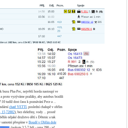
 k busu Pha-Pec, největší horda nastoupí ve
. a proto vyzýváme pražáky, aby autobus brzdili
17:10 tudíž dost času k poznávání Pece a ...
endární
chatě YETTI
, poslední chalupě v obřím
, 15,72882
), bez elektřiny, vody ... prostě
ěhlo nějaké družstvo dětí s Dětenic a tak
y samotní přespíme v
Boudě v Obřím dole
(pokoje 3,5,7 lidí - cena 290,- vč.