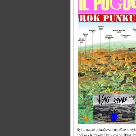
Byl tu nápad pokračování úspěšného výle
Sněžka - Kozákov (3dny cca 62,5km). Prob