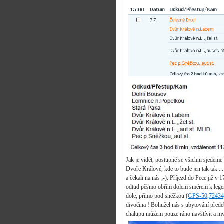
Jak je vidět, postupně se všichni sjedeme
Dvoře Králové, kde to bude jen tak tak ..
a čekali na nás ;-). Příjezd do Pece již v 
odtud pěšmo obřím dolem směrem k leg
dole, přímo pod sněžkou (
GPS-50,72434
divočina ! Bohužel nás s ubytování předeb
chalupu můžem pouze ráno navštívit a m