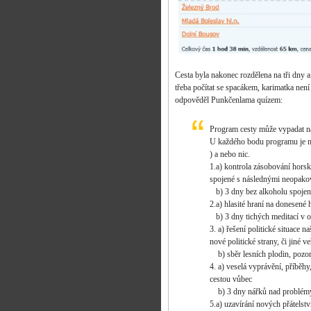
Cesta byla nakonec rozdělena na tři dny 
třeba počítat se spacákem, karimatka není 
odpověděl Punkčenlama quízem:
Program cesty může vypadat n
U každého bodu programu je nut
) a nebo nic.
1.a) kontrola zásobování horsk
spojené s následnými neopako
b) 3 dny bez alkoholu spojené
2.a) hlasité hraní na donesené
b) 3 dny tichých meditací 
3. a) řešení politické situace
nové politické strany, či jiné v
b) sběr lesních plodin, pozorov
4. a) veselá vyprávění, příběh
cestou vůbec
b) 3 dny nářků nad problémy v
5.a) uzavírání nových přátelstv