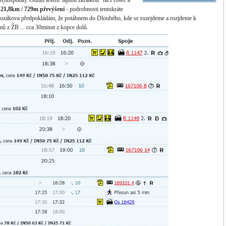
v(hospoda). Odtud lesem"tajnou zkratkou" na Proseč a
m
21,8k
m / 729m převýšení
- podrobnosti tentokráte
Kozákova předpokládám, že potáhnem do Dlouhého, kde se rozejdeme a rozjdeme k
 z ŽB ... cca 30minut z kopce dolů.