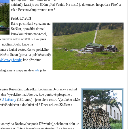
snídaně), která je cca 800m před Yetticí. Na místě je dokonce i hospoda a Plzeň a
tak s Pece navrhuji rovnou tam !
Pátek 8.7.2011
Ráno po snídani vyrazíme na
Sněžku, opozdilci dorazí
lanovkou přímo na vrchol,
 v každou celou od 8:00). Pak přes
í údolím Bíleho Labe na
ianta z Luční cestou česko-polského
lkého Stavu (plesa na polské straně)
ádlerovy boudy
, kde přespíme
 diagramy a mapy najdete
zde
je to
le přes Růženčinu zahrádku Kotlem na Dvoračky a odtud
ho dne Vysokého nad Jizerou, kde punkově přespíme v
ně
U kačenky
(180,-/noc) - je to ale v centru Vysokého takže
oviště oddechu a doplnění sil.! Dnes celkem
22,2k
m /
 Stanový na Bozkov(hospoda Dřevěnka),seběhnout dolu ke