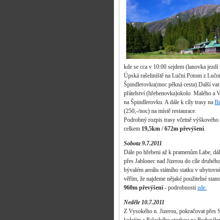
kde se cca v 10:00 sejdem (lanovka jezdí
Úpská rašeliniště na Luční.Potom z Lučn
Špindlerovku(moc pěkná cesta).Další var
přátelství (hřebenovka)okolo Malého a Ve
na Špindlerovku. A dále k cíly trasy na
Br
(250,-/noc) na místě restaurace.
Podrobný rozpis trasy včetně výškového
celkem
19,5k
m / 672m převýšení
.
Sobota 9.7.2011
Dále po hřebeni až k pramenům Labe, dá
přes Jablonec nad Jizerou do cíle druhé
bývalém areálu státního statku v ubytov
věřím, že najdeme nějaké použitelné stan
960m převýšení
- podrobnosti
zde.
Neděle 10.7.2011
Z Vysokého n. Jizerou, pokračovat přes