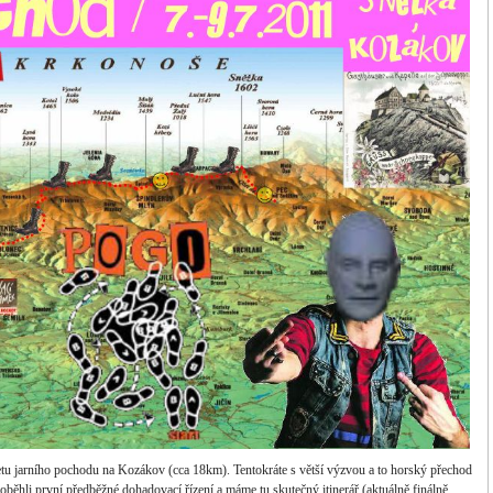
tu jarního pochodu na Kozákov (cca 18km). Tentokráte s větší výzvou a to horský přechod
ěhli první předběžné dohadovací řízení a máme tu skutečný itinerář (aktuálně finálně