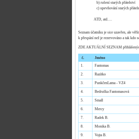
b) rušení starých přátelství
c) upevňování starých přáte
ATD, atd.....
Seznam účatníku je sice uzavřen, ale věří
k přespání než je rezervováno a tak kdo se 
ZDE AKTUÁLNÍ SEZNAM přihlášených s
č.
Jméno
1.
Fantomas
2.
Razítko
3.
PunkčenLama - VZ4
4.
Bedruška Fantomasová
5.
Small
6.
Mercy
7.
Radek B.
8.
Monika B.
9.
Vojta B.