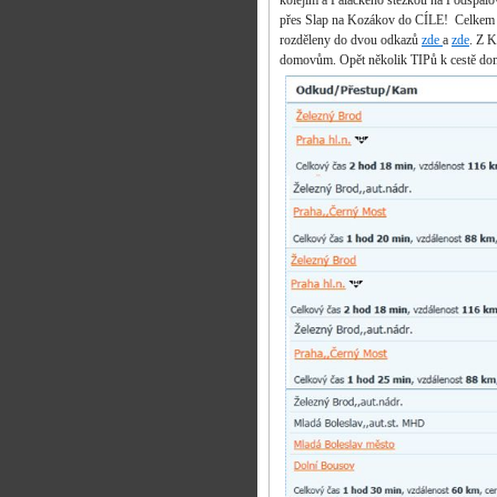
kolejím a Palackého stezkou na Podspálo
přes Slap na Kozákov do CÍLE! Celke
rozděleny do dvou odkazů
zde
a
zde
. Z 
domovům. Opět několik TIPů k cestě domů