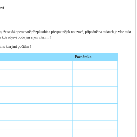
lství
m, že se dá operativně přizpůsobit a přespat nějak nouzově, případně na místech je více míst
kde objeví bude jen a jen vítán ... !
 kterými počítám !
Poznámka