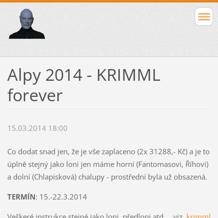
Alpy 2014 - KRIMML
forever
15.03.2014 18:00
Co dodat snad jen, že je vše zaplaceno (2x 31288,- Kč) a je to
úplně stejný jako loni jen máme horní (Fantomasovi, Říhovi)
a dolní (Chlapisková) chalupy - prostřední byla už obsazená.
TERMÍN
: 15.-22.3.2014
Veškeré instrukce stejné jako loni, předloni atd.... viz.
krimml