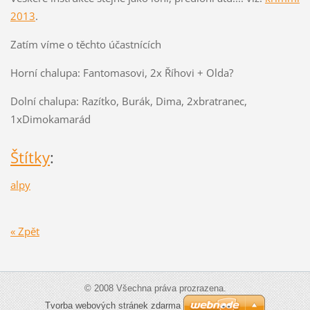
2013
.
Zatím víme o těchto účastnících
Horní chalupa: Fantomasovi, 2x Říhovi + Olda?
Dolní chalupa: Razítko, Burák, Dima, 2xbratranec,
1xDimokamarád
Štítky
:
alpy
« Zpět
© 2008 Všechna práva prozrazena.
Tvorba webových stránek zdarma