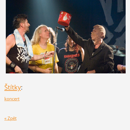
Štítky
:
koncert
« Zpět