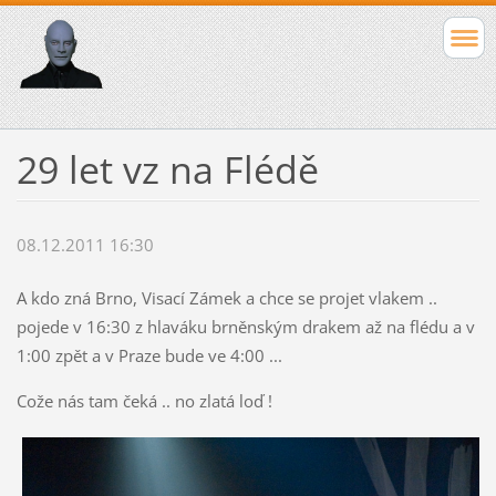
29 let vz na Flédě
08.12.2011 16:30
A kdo zná Brno, Visací Zámek a chce se projet vlakem ..
pojede v 16:30 z hlaváku brněnským drakem až na flédu a v
1:00 zpět a v Praze bude ve 4:00 ...
Cože nás tam čeká .. no zlatá loď !